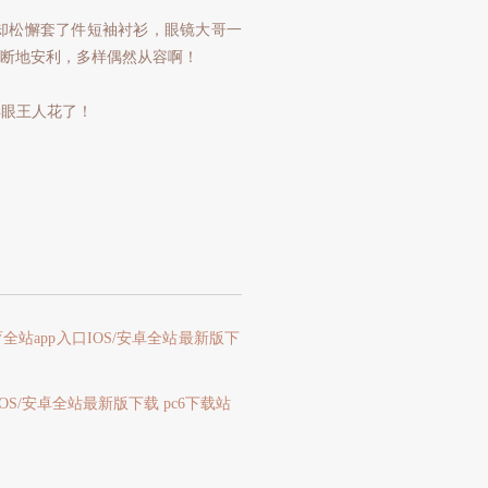
却松懈套了件短袖衬衫，眼镜大哥一
断地安利，多样偶然从容啊！
得眼王人花了！
全站app入口IOS/安卓全站最新版下
OS/安卓全站最新版下载 pc6下载站