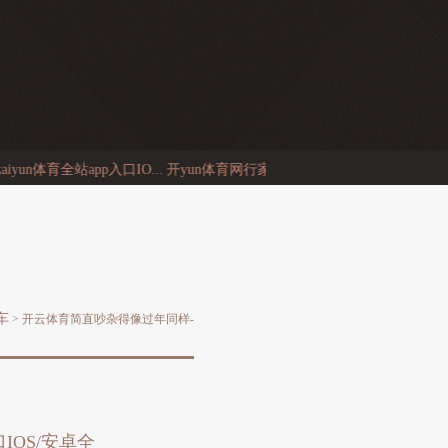
全站app入口IO...
开yun体育网行家速腾涨价3.6万？是我的网卡了？是我
车
> 开云体育简直吵杂得像过年同样-
IOS/安卓全