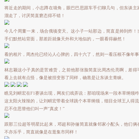
将近走的期间，小志蹲在墙角，眼巴巴思跟车手们聊几句，但东谈主
溜走了，讨厌简直窘态得不错！
今儿个周董一来，场合俄顷变天。这小子一站那边，简直是帅到炸！
手们默然站背面，那差距就像天外和大地似的，一眼看得赫然！
看的相片，周杰伦已经沁人心脾的，四十六了，然则一看压根不像年事
林志颖这小子真的是苦难货，之前他那张脸简直比周杰伦亮啊，差得
看上去就有点怪，像是被捏变形了同样，确凿是让东谈主青睐。
瞧见刘畊宏在F1赛谈出现，网友们戏弄说：那咱现场来一段本草纲领
这太阳火辣辣的，让刘畊宏带着全球跳个本草纲领，细目全球王人得流成小 w
忍不住思替他们叫一声“真皮！”
跟那三位超等明星比起来，邓超和孙俪简直就像邻家小配头，他们俩
不亦乐乎，简直就像是在逛集市同样！