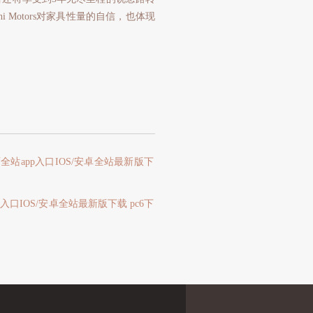
 Motors对家具性量的自信，也体现
育全站app入口IOS/安卓全站最新版下
入口IOS/安卓全站最新版下载 pc6下