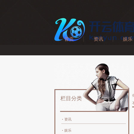
首页
资讯
娱乐
栏目分类
资讯
娱乐