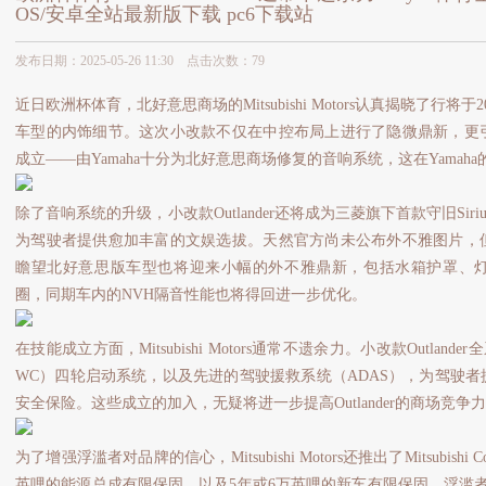
OS/安卓全站最新版下载 pc6下载站
发布日期：2025-05-26 11:30 点击次数：79
近日欧洲杯体育，北好意思商场的Mitsubishi Motors认真揭晓了行将于202
车型的内饰细节。这次小改款不仅在中控布局上进行了隐微鼎新，更
成立——由Yamaha十分为北好意思商场修复的音响系统，这在Yamah
除了音响系统的升级，小改款Outlander还将成为三菱旗下首款守旧Siri
为驾驶者提供愈加丰富的文娱选拔。天然官方尚未公布外不雅图片，
瞻望北好意思版车型也将迎来小幅的外不雅鼎新，包括水箱护罩、
圈，同期车内的NVH隔音性能也将得回进一步优化。
在技能成立方面，Mitsubishi Motors通常不遗余力。小改款Outlander全系标配S
WC）四轮启动系统，以及先进的驾驶援救系统（ADAS），为驾驶
安全保险。这些成立的加入，无疑将进一步提高Outlander的商场竞争
为了增强浮滥者对品牌的信心，Mitsubishi Motors还推出了Mitsubishi 
英哩的能源总成有限保固，以及5年或6万英哩的新车有限保固。浮滥