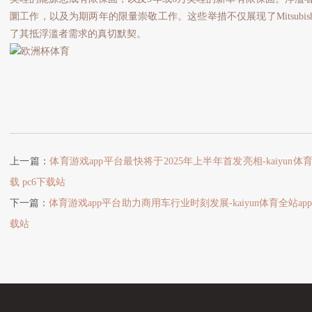
圜工作，以及为期两年的限量崇敬工作。这些举措不仅展现了Mitsubishi
了其抵浮滥者需求的真切默契。
欧洲杯体育
上一篇：
体育游戏app平台最快将于2025年上半年首发亮相-kaiyun体
载 pc6下载站
下一篇：
体育游戏app平台助力商用车行业时刻发展-kaiyun体育全站app
载站