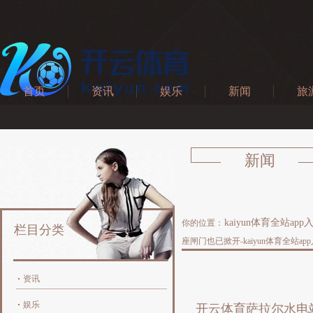
首页
资讯
娱乐
新闻
旅
新闻
kaiyun体育全站ap
你的位置：
栏目分类
座闸门也已掀开-kaiyun体育全站ap
资讯
娱乐
开云体育萨拉尔水电站大