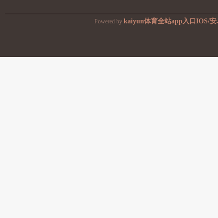
kaiyun体育全站app入口IOS
Powered by