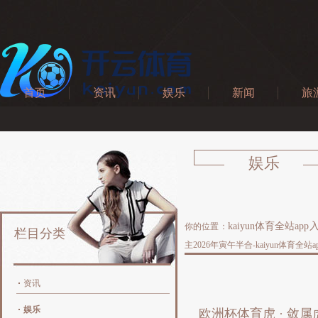
首页
资讯
娱乐
新闻
旅
娱乐
kaiyun体育全站ap
你的位置：
栏目分类
主2026年寅午半合-kaiyun体育全站
资讯
娱乐
欧洲杯体育虎 · 敛属虎