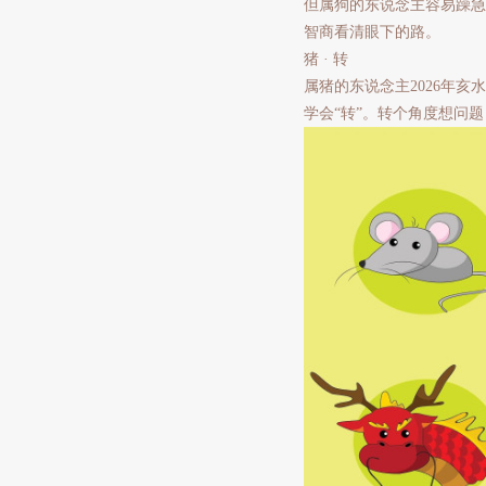
但属狗的东说念主容易躁急
智商看清眼下的路。
猪 · 转
属猪的东说念主2026年
学会“转”。转个角度想问