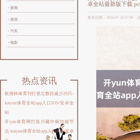
卓全站最新版下载 pc
新闻
发布日期：2024-07-20 07:08
旅游
汽车
电影
热点资讯
欧洲杯体育刊行竖立数目减少29只-
kaiyun体育全站app入口IOS/安卓全
站
开yun体育网打造川藏中枢功能节
点-kaiyun体育全站app入口IOS/安卓