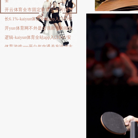
全
开云体育全市固定财富投资同比增
长6.1%-kaiyun体育全站app入口IOS/
开yun体育网不外是仗强欺弱的殖民
逻辑-kaiyun体育全站app入口IOS/安
体育游戏app平台年内通关东说念主
次迫害2000万-kaiyun体育全站app入